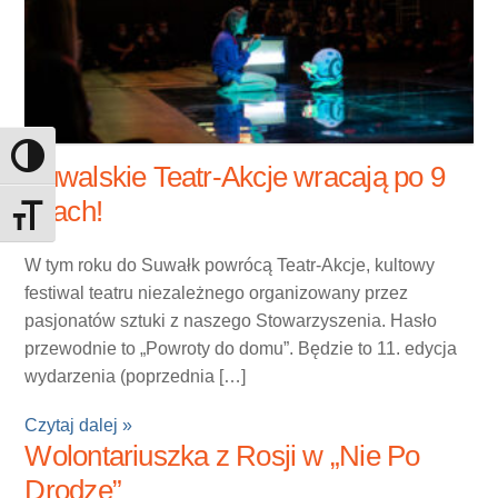
Toggle High Contrast
Suwalskie Teatr-Akcje wracają po 9
latach!
Toggle Font size
W tym roku do Suwałk powrócą Teatr-Akcje, kultowy
festiwal teatru niezależnego organizowany przez
pasjonatów sztuki z naszego Stowarzyszenia. Hasło
przewodnie to „Powroty do domu”. Będzie to 11. edycja
wydarzenia (poprzednia […]
Czytaj dalej »
Wolontariuszka z Rosji w „Nie Po
Drodze”