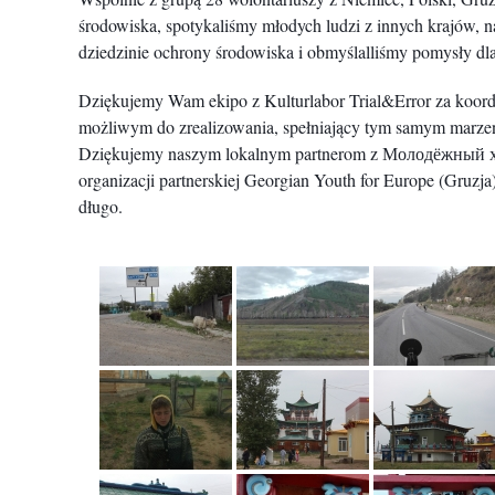
środowiska, spotykaliśmy młodych ludzi z innych krajów,
dziedzinie ochrony środowiska i obmyślalliśmy pomysły dl
Dziękujemy Wam ekipo z Kulturlabor Trial&Error za koordyna
możliwym do zrealizowania, spełniający tym samym marzeni
Dziękujemy naszym lokalnym partnerom z Молодёжный х
organizacji partnerskiej Georgian Youth for Europe (Gruzj
długo.