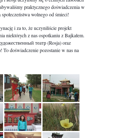
 nabywaliśmy praktycznego doświadczenia w
a społeczeństwa wolnego od śmieci!
cję i za to, że uczyniliście projekt
a niektórych z nas ospotkaniu z Bajkałem.
удожественный театр (Rosja) oraz
a)! To doświadczenie pozostanie w nas na