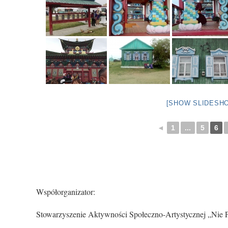
[SHOW SLIDESH
◄
1
...
5
6
Współorganizator:
Stowarzyszenie Aktywności Społeczno-Artystycznej „Nie 