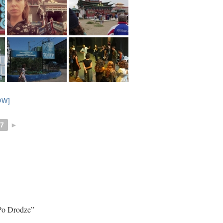
OW]
7
►
Po Drodze”