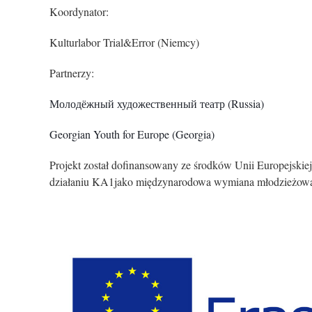
Koordynator:
Kulturlabor Trial&Error (Niemcy)
Partnerzy:
Молодёжный художественный театр (Russia)
Georgian Youth for Europe (Georgia)
Projekt został dofinansowany ze środków Unii Europejs
działaniu KA1jako międzynarodowa wymiana młodzieżow