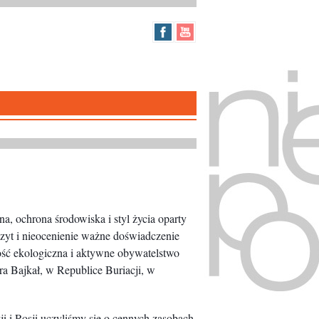
a, ochrona środowiska i styl życia oparty
zyt i nieocenienie ważne doświadczenie
ość ekologiczna i aktywne obywatelstwo
ra Bajkał, w Republice Buriacji, w
i i Rosji uczyliśmy się o cennych zasobach