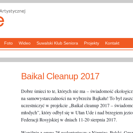
Foto
Wideo
Suwalski Klub Seniora
Projekty
Kontakt
Baikal Cleanup 2017
Dobre śmieci to te, których nie ma – świadomość ekologiczn
na samowystarczalności na wybrzeżu Bajkału! To był zaszc
uczestniczyć w projekcie „Baikal cleanup 2017 – świadom
młodych”, który odbył się w Ułan Ude i nad brzegiem jezio
Federacji Rosyjskiej w dniach 11-20 sierpnia 2017.
Wspólnie z grupą 28 wolontariuszy z Niemiec, Polski, Gruzj