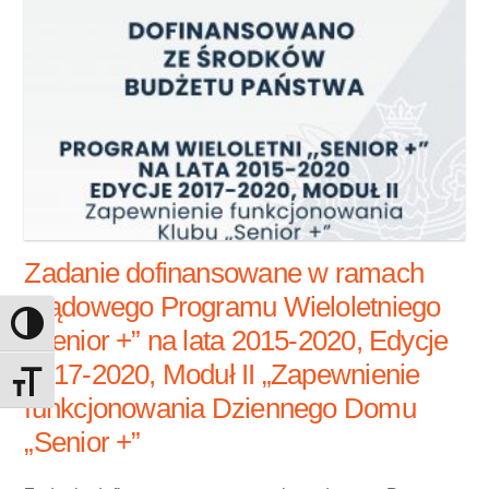
Zadanie dofinansowane w ramach
rządowego Programu Wieloletniego
Toggle High Contrast
„Senior +” na lata 2015-2020, Edycje
2017-2020, Moduł II „Zapewnienie
Toggle Font size
funkcjonowania Dziennego Domu
„Senior +”