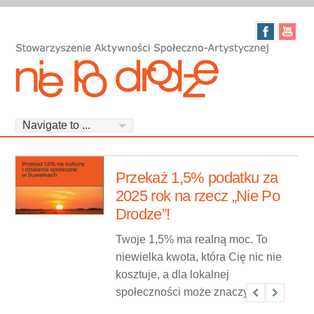
Przekaż 1,5% podatku za
u
2025 rok na rzecz „Nie Po
Drodze”!
Twoje 1,5% ma realną moc. To
niewielka kwota, która Cię nic nie
z
kosztuje, a dla lokalnej
społeczności może znaczyć
bardzo wiele. Zachęcamy do
u