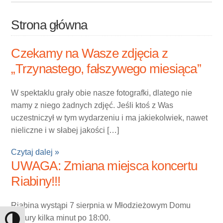
przekazania 1,5% podatku
Strona główna
dochodowego na rzecz
Stowarzyszenia […]
Czekamy na Wasze zdjęcia z
„Trzynastego, fałszywego miesiąca”
W spektaklu grały obie nasze fotografki, dlatego nie
mamy z niego żadnych zdjęć. Jeśli ktoś z Was
uczestniczył w tym wydarzeniu i ma jakiekolwiek, nawet
nieliczne i w słabej jakości […]
Czytaj dalej »
UWAGA: Zmiana miejsca koncertu
Riabiny!!!
Riabina wystąpi 7 sierpnia w Młodzieżowym Domu
Kultury kilka minut po 18:00.
Toggle High Contrast