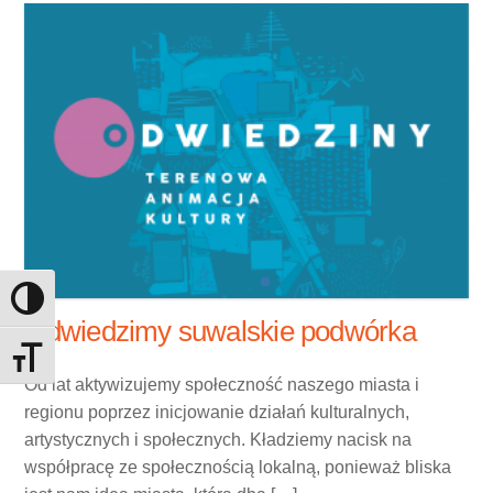
Toggle High Contrast
Odwiedzimy suwalskie podwórka
Toggle Font size
Od lat aktywizujemy społeczność naszego miasta i
regionu poprzez inicjowanie działań kulturalnych,
artystycznych i społecznych. Kładziemy nacisk na
współpracę ze społecznością lokalną, ponieważ bliska