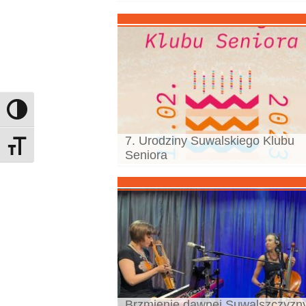
Toggle High Contrast
7. Urodziny Suwalskiego Klubu
Toggle Font size
Seniora
Brzmienie dawnej Suwalszczyzn