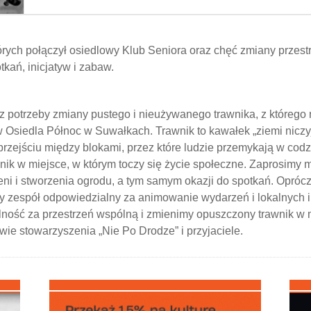
tórych połączył osiedlowy Klub Seniora oraz chęć zmiany przes
kań, inicjatyw i zabaw.
 potrzeby zmiany pustego i nieużywanego trawnika, z którego 
 Osiedla Północ w Suwałkach. Trawnik to kawałek „ziemi niczy
przejściu między blokami, przez które ludzie przemykają w co
nik w miejsce, w którym toczy się życie społeczne. Zaprosimy
eni i stworzenia ogrodu, a tym samym okazji do spotkań. Opr
amy zespół odpowiedzialny za animowanie wydarzeń i lokalnych 
ość za przestrzeń wspólną i zmienimy opuszczony trawnik w 
wie stowarzyszenia „Nie Po Drodze” i przyjaciele.