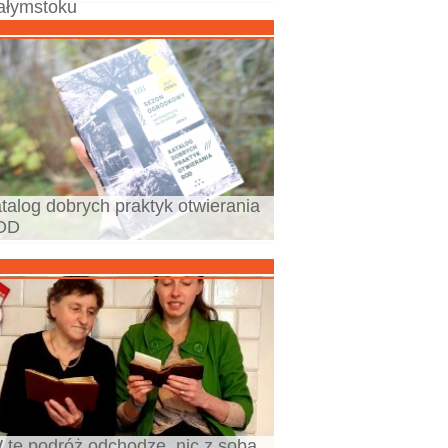
ałymstoku
talog dobrych praktyk otwierania
OD
 tę podróż odchodzę, nic z sobą