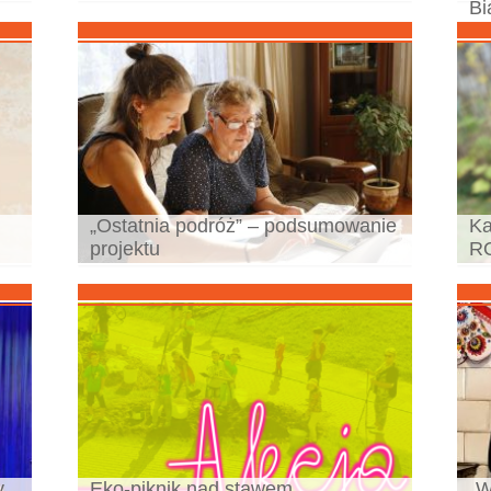
Bi
„Ostatnia podróż” – podsumowanie
Ka
projektu
R
y
Eko-piknik nad stawem
„W