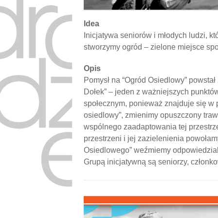
Idea
Inicjatywa seniorów i młodych ludzi, k
stworzymy ogród – zielone miejsce spot
Opis
Pomysł na “Ogród Osiedlowy” powstał z
Dołek” – jeden z ważniejszych punktów
społecznym, ponieważ znajduje się w 
osiedlowy”, zmienimy opuszczony traw
wspólnego zaadaptowania tej przestrz
przestrzeni i jej zazielenienia powoł
Osiedlowego” weźmiemy odpowiedzialn
Grupą inicjatywną są seniorzy, członko