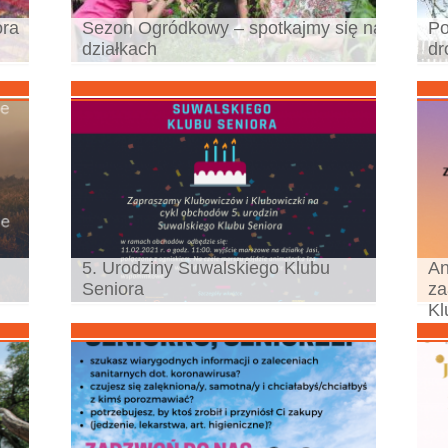
ora
Sezon Ogródkowy – spotkajmy się na
Po
działkach
dr
5. Urodziny Suwalskiego Klubu
An
Seniora
za
Kl