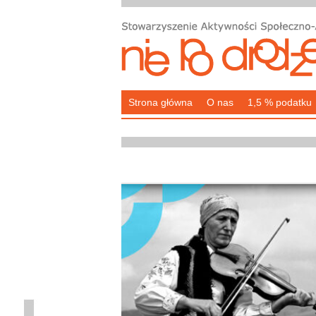
Strona główna
O nas
1,5 % podatku
” realizuje
ogram wspierania
a rzecz