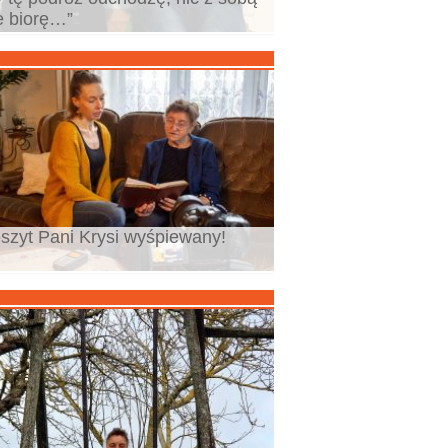
e biorę…”
szyt Pani Krysi wyśpiewany!